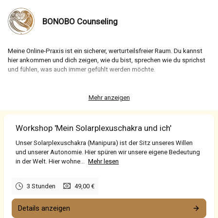
BONOBO Counseling
Meine Online-Praxis ist ein sicherer, werturteilsfreier Raum. Du kannst
hier ankommen und dich zeigen, wie du bist, sprechen wie du sprichst
und fühlen, was auch immer gefühlt werden möchte.
Ich begegne dir auf Augenhöhe, denn ich begleite DEINEN Weg. Du bist
der/die Expert*in deiner eigenen Lebenswelt. Du steuerst den Kurs.
Mehr anzeigen
Gemeinsam lesen wir die Landkarte – achtsam und traumasensibel,
auch wenn's mal etwas Wellengang gibt.
Workshop 'Mein Solarplexuschakra und ich'
Ich verspreche dir, deine Reise zur Herznatur, die evtl. hier beginnt, wird
Unser Solarplexuschakra (Manipura) ist der Sitz unseres Willen
ein fantastisches Abenteuer, auf welchem du mehr als nur einen Schatz
und unserer Autonomie. Hier spüren wir unsere eigene Bedeutung
bergen wirst.
in der Welt. Hier wohne...
Mehr lesen
Ich freu mich sehr, dich und deine Geschichte kennenzulernen.
3 Stunden
49,00 €
Details anzeigen